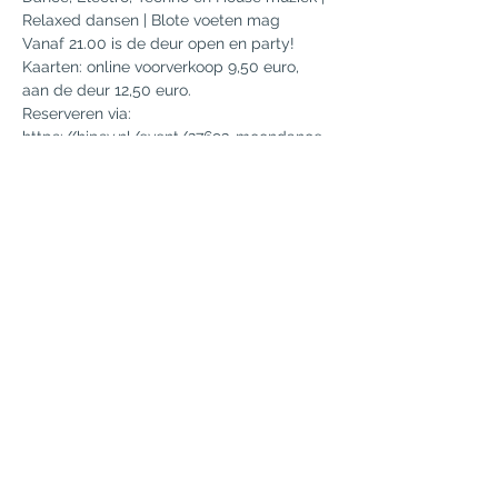
Relaxed dansen | Blote voeten mag
Vanaf 21.00 is de deur open en party!
Kaarten: online voorverkoop 9,50 euro, 
aan de deur 12,50 euro.
Reserveren via:
https://hipsy.nl/event/27693-moondance-
party-zaterdag-21-okt-the-cube-utrecht
Meer weergeven
Deel dit evenement
mgankema@gmail.com
|
+31 6 1378