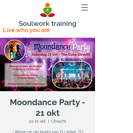
Soulwork training
Live who you are
Moondance Party -
21 okt
za 21 okt
  |  
Utrecht
~ Ritme op de beats van DJ Adim, DJ