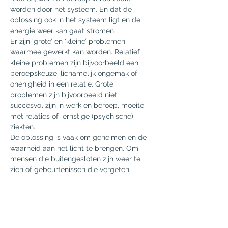
worden door het systeem. En dat de 
oplossing ook in het systeem ligt en de 
energie weer kan gaat stromen.
Er zijn ‘grote’ en ‘kleine’ problemen 
waarmee gewerkt kan worden. Relatief 
kleine problemen zijn bijvoorbeeld een 
beroepskeuze, lichamelijk ongemak of 
onenigheid in een relatie. Grote 
problemen zijn bijvoorbeeld niet 
succesvol zijn in werk en beroep, moeite 
met relaties of  ernstige (psychische) 
ziekten.
De oplossing is vaak om geheimen en de 
waarheid aan het licht te brengen. Om 
mensen die buitengesloten zijn weer te 
zien of gebeurtenissen die vergeten 
waren te herinneren.  En de balans tussen 
geven en nemen te herstellen en 
dankbaar te zijn voor alles wat je hebt 
gekregen in het leven.
Wat je kunt leren