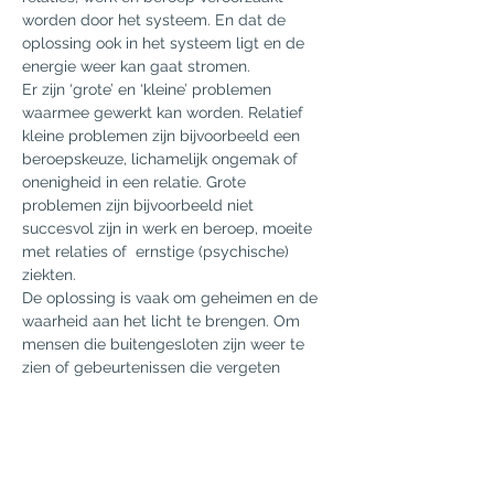
worden door het systeem. En dat de 
oplossing ook in het systeem ligt en de 
energie weer kan gaat stromen.
Er zijn ‘grote’ en ‘kleine’ problemen 
waarmee gewerkt kan worden. Relatief 
kleine problemen zijn bijvoorbeeld een 
beroepskeuze, lichamelijk ongemak of 
onenigheid in een relatie. Grote 
problemen zijn bijvoorbeeld niet 
succesvol zijn in werk en beroep, moeite 
met relaties of  ernstige (psychische) 
ziekten.
De oplossing is vaak om geheimen en de 
waarheid aan het licht te brengen. Om 
mensen die buitengesloten zijn weer te 
zien of gebeurtenissen die vergeten 
waren te herinneren.  En de balans tussen 
geven en nemen te herstellen en 
dankbaar te zijn voor alles wat je hebt 
gekregen in het leven.
Wat je kunt leren